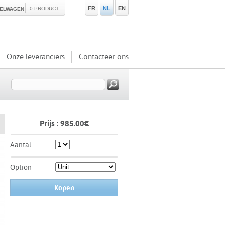
FR
NL
EN
0 PRODUCT
KELWAGEN
Onze leveranciers
Contacteer ons
Prijs :
985.00
€
Aantal
Option
Kopen