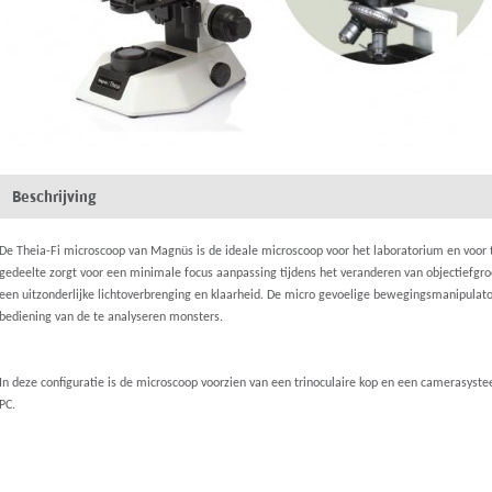
Beschrijving
De Theia-Fi microscoop van Magnüs is de ideale microscoop voor het laboratorium en voor t
gedeelte zorgt voor een minimale focus aanpassing tijdens het veranderen van objectiefgroo
een uitzonderlijke lichtoverbrenging en klaarheid. De micro gevoelige bewegingsmanipulato
bediening van de te analyseren monsters.
In deze configuratie is de microscoop voorzien van een trinoculaire kop en een camerasyst
PC.