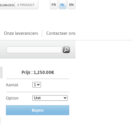
FR
NL
EN
0 PRODUCT
KELWAGEN
Onze leveranciers
Contacteer ons
Prijs :
1,250.00
€
Aantal
Option
Kopen