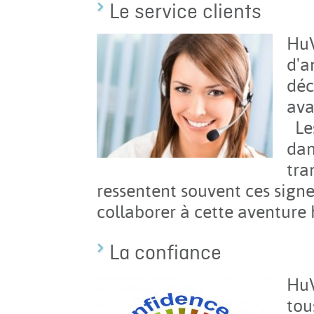
Le service clients
HuV
d'a
déc
ava
Les
dan
tra
ressentent souvent ces signe
collaborer à cette aventure
La confiance
HuV
tou