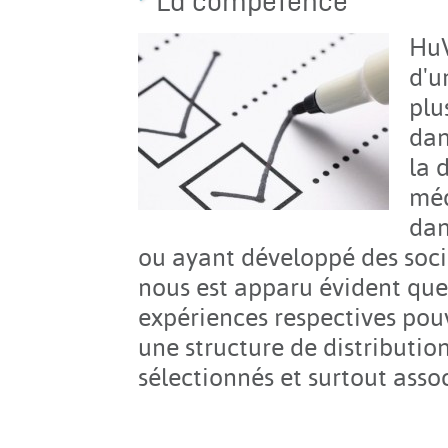
La compétence
HuV
d'u
plu
dan
la 
méd
dan
ou ayant développé des socié
nous est apparu évident qu
expériences respectives pou
une structure de distributio
sélectionnés et surtout ass