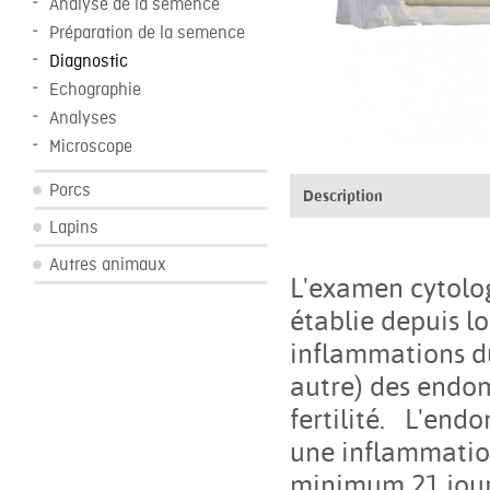
Analyse de la semence
Préparation de la semence
Diagnostic
Echographie
Analyses
Microscope
Porcs
Description
Lapins
Autres animaux
L'examen cytolo
établie depuis l
inflammations du
autre) des endo
fertilité. L'endo
une inflammation
minimum 21 jour